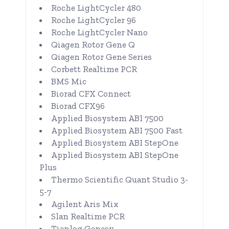
Roche LightCycler 480
Roche LightCycler 96
Roche LightCycler Nano
Qiagen Rotor Gene Q
Qiagen Rotor Gene Series
Corbett Realtime PCR
BMS Mic
Biorad CFX Connect
Biorad CFX96
Applied Biosystem ABI 7500
Applied Biosystem ABI 7500 Fast
Applied Biosystem ABI StepOne
Applied Biosystem ABI StepOne
Plus
Thermo Scientific Quant Studio 3-
5-7
Agilent Aris Mix
Slan Realtime PCR
Tianlog Genesy